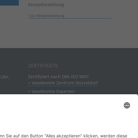
Rezeptbestellung
Zur Rezeptbestellung
ZERTIFIKATE
Zertifiziert nach DIN ISO 9001
 Uhr,
Vasektomie Zentrum Düsseldorf
Vasektomie Experten