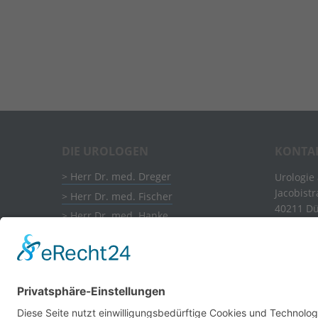
DIE UROLOGEN
KONTA
Herr Dr. med. Dreger
Urologie
Jacobist
Herr Dr. med. Fischer
40211 Dü
Herr Dr. med. Hanke
Herr Dr. med. Krüger
MAIL
Frau Dr. med. Nolte
TEL
Herr Dr. med. Poll
FAX
Herr Dr. med. Schöls