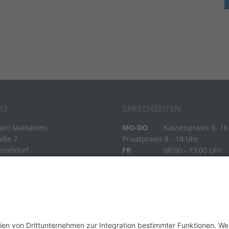
KT
SPRECHZEITEN
 am Malkasten
MO-DO
Kassenpraxis 8- 16
raße 7
Privatpraxis 8 - 18 Uhr
sseldorf
FR
08:00 - 13:00 Uhr
Termin online buchen
info@dieurologen.de
Rezeptbestellung
02 11 / 1 72 82 - 0
02 11 / 1 72 82 - 92